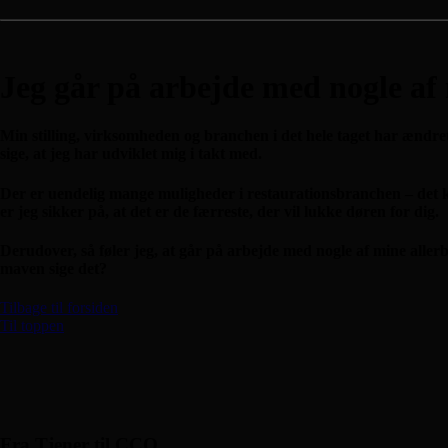
Jeg går på arbejde med nogle af
Min stilling, virksomheden og branchen i det hele taget har ændr
sige, at jeg har udviklet mig i takt med.
Der er uendelig mange muligheder i restaurationsbranchen – det 
er jeg sikker på, at det er de færreste, der vil lukke døren for dig.
Derudover, så føler jeg, at går på arbejde med nogle af mine aller
maven sige det?
Tilbage til forsiden
Til toppen
Fra Tjener til CCO