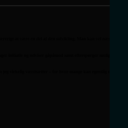
lærerigt at være en del af den udvikling. Man kan vel nærmest
er initiativ og udviser gåpåmod samt efterspørger muligheder, så
om jeg virkelig værdsætter – for hvor mange kan egentlig med ro i