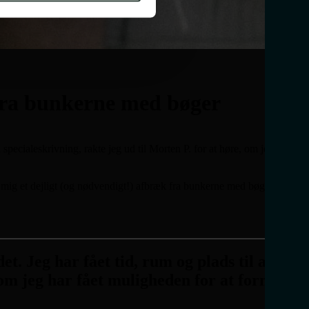
 fra bunkerne med bøger
specialeskrivning, rakte jeg ud til Morten P. for at høre, om jeg kunne
r mig et dejligt (og nødvendigt!) afbræk fra bunkerne med bøger og de
. Jeg har fået tid, rum og plads til at
som jeg har fået muligheden for at forme