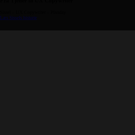
Fra Tjener til UX Copywriter
Sissel – UX Copywriter – Planday
Læs Sissels historie
Fra Tjener til Bestyrer
Marie-Louise – Bestyrer – DiningSix
Læs Marie-Louises historie
Fra Tjener til Projektleder
Izel – Projektleder – Kræftens Bekæmpelse
Læs Izels historie
Fra Tjener til Onboarding Consultant
David – Onboarding Consultant – Planday
Læs Davids historie