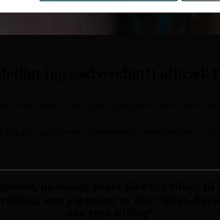
 dejligt (og nødvendigt!) afbræk
der i Sunny Beach), så da jeg stod og manglede et job ved siden af min 
t!
 at give gode madoplevelser til københavnerne. Restaurantjobbet var fo
den, da mange andre ikke var villige til det
retning, som jeg mener er den rigtige, lige
min egen stilling”