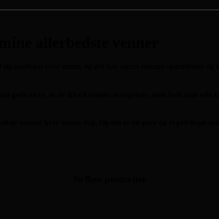
 mine allerbedste venner
et sig markant over årene, og det har været enormt spændende og 
kan godt være, at de ikke kommer dumpende, men hvis man selv tag
bedste venner hver eneste dag. Og det er en gave og et privilegie s
Se flere portrætter