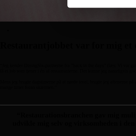
Restaurantjobbet var for mig et
“Jeg kender DiningSix-partnerne fra ”back in the days” (læs: Vi var gui
få et job som tjener i én af restauranterne. Det kunne jeg naturligvis god
Mens jeg brugte dagstimerne på at nørde teori, brugte jeg aftenerne på
mange timer foran skærmen.”
“Restaurationsbranchen gav mig mulighe
udvikle mig selv og virksomheden i den 