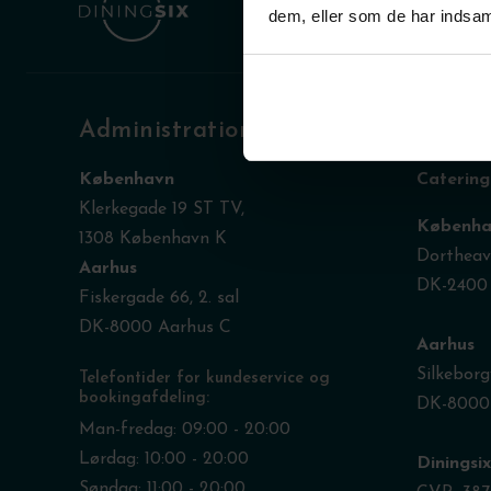
dem, eller som de har indsaml
Administration
Køkke
København
Catering
Klerkegade 19 ST TV,
Københa
1308 København K
Dortheave
Aarhus
DK-2400
Fiskergade 66, 2. sal
DK-8000 Aarhus C
Aarhus
Silkeborg
Telefontider for kundeservice og
bookingafdeling:
DK-8000
Man-fredag: 09:00 - 20:00
Lørdag: 10:00 - 20:00
Diningsi
Søndag: 11:00 - 20:00