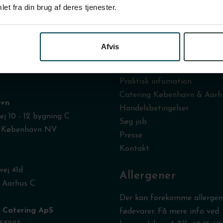
et fra din brug af deres tjenester.
Afvis
n og afhentning
Information
Praktisk infomation
Catering København & Aarh
vn
Handelsbetingelser
j 10 - 12 bygning C
Søg job
 København NV
Presse
Kontakt
vej 41d
Allergener
 Aarhus C
Der kan forekomme allergene
x Catering ApS
fødevarer. Få mere info ved