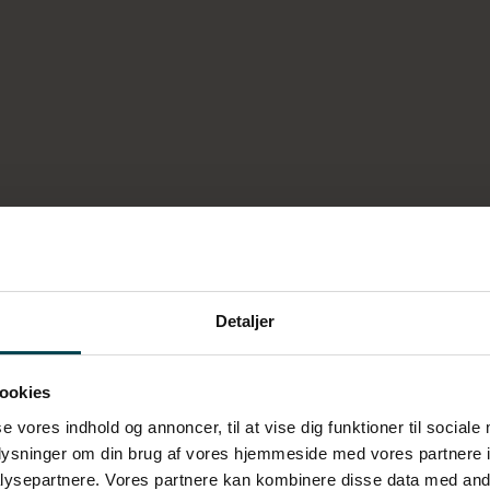
Detaljer
DiningSix Danmark
ookies
se vores indhold og annoncer, til at vise dig funktioner til sociale
oplysninger om din brug af vores hjemmeside med vores partnere i
n smages og føles. Vi vil sikre, at kærligheden til god mad og 
ysepartnere. Vores partnere kan kombinere disse data med andr