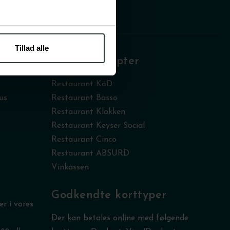
Tillad alle
Vores koncepter
Restaurant KöD
us
Restaurant Basso
Restaurant Klokken
Restaurant Keyser Social
Restaurant Cinco
Restaurant ABSURD
Vinkassen
Godkendte korttyper
r i vores
Der kan betales online med følgende