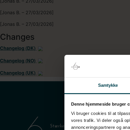
[Jonas B. – 27/03/2026]
[Jonas B. – 27/03/2026]
[Jonas B. – 27/03/2026]
Changes
Changelog (DK)
Changelog (NO)
Changelog (UK)
Samtykke
Denne hjemmeside bruger c
Vi bruger cookies til at tilpas
vores trafik. Vi deler også 
Stærke relationer skaber glæde, der ka
annonceringspartnere og anal