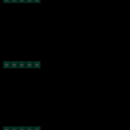
Lækker mad (Premium Buffet)
Lækker mad (Premium
Buffet
), rigelige mængder, nemt at tilberede.
Alt i alt en god oplevelse
Anmeldelse fra trustpilot af Rasmus
Virkelig lækker premium buffet
Virkelig lækker premium
buffet
, både forret, hovedret og dessert sad
lige i skabet. Kæmpe anbefaling herfra!
Anmeldelse fra trustpilot af Morten