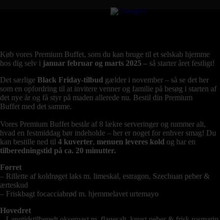
Black Friday Menu
Book til Januar, Februar og Marts!
Køb vores Premium Buffet, som du kan bruge til et selskab hjemme
hos dig selv i
januar februar og marts 2025
– så starter året festligt!
Det særlige
Black Friday-tilbud
gælder i november – så se det her
som en opfordring til at invitere venner og familie på besøg i starten af
det nye år og få styr på maden allerede nu. Bestil din
Premium
Buffet
med det samme.
Vores Premium Buffet består af 8 lækre serveringer og rummer alt,
hvad en festmiddag bør indeholde – her er noget for enhver smag! Du
kan bestille ned til
4 kuverter
,
menuen leveres kold
og har en
tilberedningstid på ca. 20 minutter.
Forret
– Rillette af koldrøget laks m. limeskal, estragon, Szechuan peber &
ærteskud
– Friskbagt focacciabrød m. hjemmelavet urtemayo
Hovedret
– Langtidstilberedt okseroast m. flagesalt, knust peber & frisk rosmarin