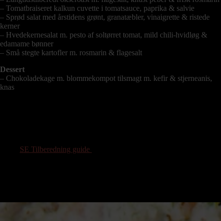
– Tomatbraiseret kalkun cuvette i tomatsauce, paprika & salvie
– Sprød salat med årstidens grønt, granatæbler, vinaigrette & ristede
kerner
– Hvedekernesalat m. pesto af soltørret tomat, mild chili-hvidløg &
edamame bønner
– Små stegte kartofler m. rosmarin & flagesalt
Dessert
– Chokoladekage m. blommekompot tilsmagt m. kefir & stjerneanis,
knas
Normalpris
320 pr. kuvert
160 pr. kuvert
SE Tilberedning guide
køb nu