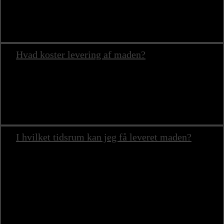
Ja! Under hver menu er der mulighed for at bestille lækre
vegetariske og veganske alternativer.
Hvad koster levering af maden?
Det er afstanden fra køkkenet til leveringsstedet, der afgør
prisen. Leveringsprisen starter ved 350 kroner. Du kan finde
din præcise leveringspris i bestillingsformularen under hver
menu.
I hvilket tidsrum kan jeg få leveret maden?
Vi kan levere denne menu mellem kl. 11.00 – 19.00 alle
ugens dage.
Leveringstidspunktet bestemmer I! Du vælger tidspunktet i
bestillingsformularen under hver menu.
Såfremt I ønsker at få maden på et helt specifik tidspunkt,
uden for vores normale tider, kan levering eller afhentning i
nogle tilfældes arrangeres efter aftale.