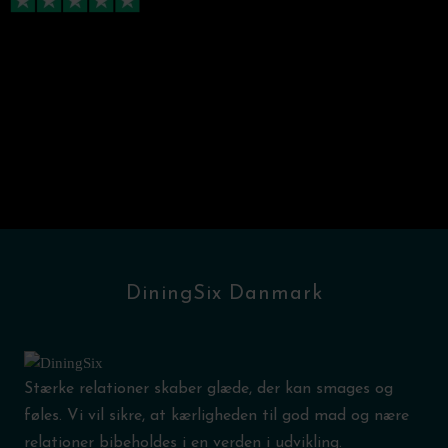
Anbefalelsesværdig sublim mad
Vi bestilte
buffet
til en 18 års fødselsdag. Maden kom til tiden, og der
blevet givet detaljeret instruktion i hvorledes det hele skulle anrettes.
Maden var fantastisk, og der var rigeligt af den. Faktisk så meget at vi
overså 2 roast i varmeskabet, men de var ikke savnet…. De varmeste
anbefalinger gives fra mig. Jeg bruger dem gerne igen
Anmeldelse fra trustpilot af Yvonne
DiningSix Danmark
Stærke relationer skaber glæde, der kan smages og
føles. Vi vil sikre, at kærligheden til god mad og nære
relationer bibeholdes i en verden i udvikling.