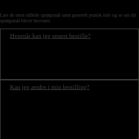
Praktisk information
Læs de mest stillede sprøgsmål samt generelt pratisk info og se om dit
sprøgsmål bliver besvaret.
Hvornår kan jeg senest bestille?
Hvis du skal bestille mad til
lørdag eller søndag
skal vi
modtage din ordre
inden onsdag kl 12.00
Alle andre dage kan maden bestilles
72 timer
inden du
ønsker afhentning eller levering.
Kan jeg ændre i min bestilling?
Ja, du kan justere din bestilling op, frem til tre dage (72
timer) før leveringsdagen.
Hvis du ønsker at justere din bestilling ned, kan det kun ske
ved køb af en afbestillingsforsikring, der sikrer at du kan få
dine penge igen, hvis du eller nogle af dine gæster skulle
blive syge og/eller forhindret i at deltage i dit arrangement.