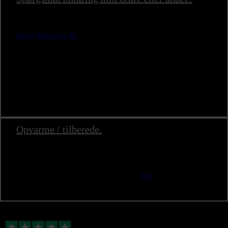
Har I en henvendelse om pludseligt opståede spørgsmål om
ordre så tøv ikke med at kontakte os på mail:
info@diningsix.dk
Eller ring til os på:
Tlf. 69 15 69 82
Opvarme / tilberede.
Menu tager ca. 20 min at opvarme / tilberede. For at
tilberede Menuen skal du bruge en ovn og en kogeplade
med plads til én gryde. Menuen ankommer altid kold. Du
kan se vores tilberedningsvejledninger
her.