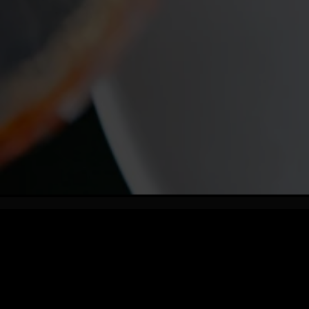
Vegetarisk selskabsmenu
Opdag den perfekte blanding af smag og friskhed med vores
eksklusive vegetariske menu, der bringer det bedste fra haven direkte
til dit bord! Vælg vores helt grønne menu, der består af forret og
hovedret, eller tilføj pescetariske alternativer for en ekstra dimension af
smag.