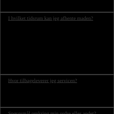
I hvilket tidsrum kan jeg afhente maden?
Afhentning af menuen forgår mellem 11.00 – 18.00 alle
ugens dage
– Valg af afhentningstidspunkt finder du i
bestillingsformularen under hver menu.
Såfremt I ønsker at afhente maden et helt specifik tidspunkt,
uden for vores normale tider, kan det i nogle tilfældes
arrangeres efter aftale.
Hvor tilbageleverer jeg servicen?
Du skal ikke tilbageleverer servicen, da denne menu
kommer engangsemballage.
Spørgsmål omkring min ordre eller andet?