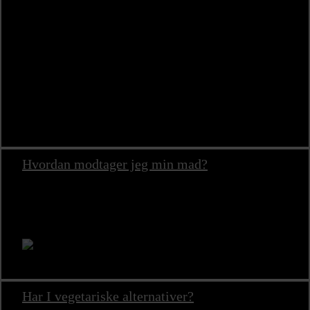
Du er altid meget velkommen til at ringe til os hos
kundeservice og spørge om det er muligt at justere op senere
end 3 dage før levering. Vi kan dog ikke love, at vi kan
ændre i bestillingen efter fristen.
Tlf. 69 15 69 82
OBS! Der kan forekomme andre vilkår ved menuer leveret
til særlige højtider, heriblandt jul og nytår.
Hvordan modtager jeg min mad?
Menuen ankommer i pæn engangsemballage. Emballagen
kan bruges til servering eller nemt anrettes i egne fade hvis
du ønsker det.
Har I vegetariske alternativer?