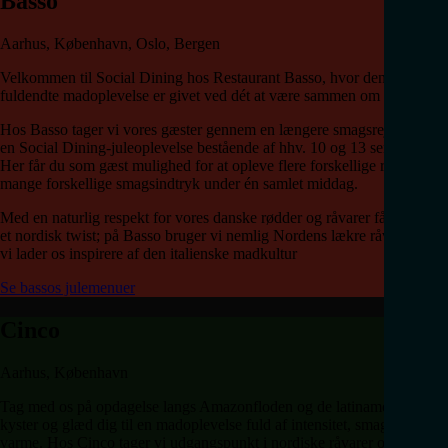
Basso
Aarhus, København, Oslo, Bergen
Velkommen til Social Dining hos Restaurant Basso, hvor den
fuldendte madoplevelse er givet ved dét at være sammen om noget!
Hos Basso tager vi vores gæster gennem en længere smagsrejse med
en Social Dining-juleoplevelse bestående af hhv. 10 og 13 serveringer.
Her får du som gæst mulighed for at opleve flere forskellige retter og få
mange forskellige smagsindtryk under én samlet middag.
Med en naturlig respekt for vores danske rødder og råvarer får menuen
et nordisk twist; på Basso bruger vi nemlig Nordens lækre råvarer, når
vi lader os inspirere af den italienske madkultur
Se bassos julemenuer
Cinco
Aarhus, København
Tag med os på opdagelse langs Amazonfloden og de latinamerikanske
kyster og glæd dig til en madoplevelse fuld af intensitet, smag og
varme. Hos Cinco tager vi udgangspunkt i nordiske råvarer og