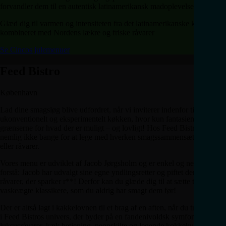
forvandler dem til en autentisk latinamerikansk madoplevelse.
Glæd dig til varmen og intensiteten fra det latinamerikanske køkken
kombineret med Nordens lækre og friske råvarer
Se Cincos julemenuer
Feed Bistro
København
Lad dine smagsløg blive udfordret, når vi inviterer indenfor til et
ukonventionelt og eksperimentelt køkken, hvor kun fantasien sætter
grænserne for hvad der er muligt – og lovligt! Hos Feed Bistro er vi
nemlig ikke bange for at lege med hverken smagssammensætninger
eller råvarer.
Vores menu er udviklet af Jacob Jørgsholm og er enkel og nem at
forstå: Jacob har udvalgt sine egne yndlingsretter og piftet dem op med
råvarer, der sparker r**! Derfor kan du glæde dig til at sætte tænderne i
vaskeægte klassikere, som du aldrig har smagt dem før!
Der er altså lagt i kakkelovnen til et brag af en aften, når du træder ind
i Feed Bistros univers, der byder på en fandenivoldsk symfoni af
luksusråvarer, kæk betjening, neonskilte og legende kokkekunst.