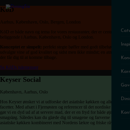
KöD
Aarhus, København, Oslo, Bergen, London
Cat
KöD er både navn og tema for vores restauranter, der er centralt
beliggende i Aarhus, København, Oslo og London.
Insp
Konceptet er simpelt:
perfekt stegte bøffer med godt tilbehør, nøje
udvalgte vine af god kvalitet og sidst men ikke mindst; en atmosfære,
der får dig til at komme tilbage.
Kon
Se KöDs julemenuer
Karr
Keyser Social
Gav
København, Aarhus, Oslo
Dini
Hos Keyser ønsker vi at udforske det asiatiske køkken og alle dets
facetter. Med afsæt i Fjernøsten og referencer til det nordiske køkken
gør vi en dyd ud af at servere mad, der er en fryd for både øjne og
Kon
smagsløg. Således kan du glæde dig til smagene og farverne fra det
asiatiske køkken kombineret med Nordens lækre og friske råvarer.