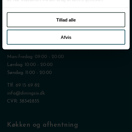
Klerkegade 19 ST TV,
1308 København K
Aarhus
Tillad alle
Fiskergade 66, 2. sal
DK-8000 Aarhus C
Afvis
Telefontider for kundeservice og bookingafdeling:
Man-fredag: 09:00 - 20:00
Lørdag: 10:00 - 20:00
Søndag: 11:00 - 20:00
Tlf.
69 15 69 82
info@diningsix.dk
CVR: 38342835
Køkken og afhentning