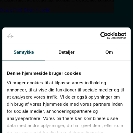
Besøg Feed Bistro website
DiningSix Danmark
Samtykke
Detaljer
Om
Stærke relationer skaber glæde, der kan smages og
føles. Vi vil sikre, at kærligheden til god mad og nære
Denne hjemmeside bruger cookies
relationer bibeholdes i en verden i udvikling.
Vi bruger cookies til at tilpasse vores indhold og
annoncer, til at vise dig funktioner til sociale medier og til
at analysere vores trafik. Vi deler også oplysninger om
din brug af vores hjemmeside med vores partnere inden
Administration
for sociale medier, annonceringspartnere og
analysepartnere. Vores partnere kan kombinere disse
data med andre oplysninger, du har givet dem, eller som
København
de har indsamlet fra din brug af deres tjenester.