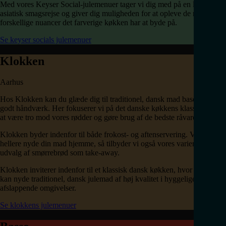
Med vores Keyser Social-julemenuer tager vi dig med på en længere
asiatisk smagsrejse og giver dig muligheden for at opleve de mange
forskellige nuancer det farverige køkken har at byde på.
Se keyser socials julemenuer
Klokken
Aarhus
Hos Klokken kan du glæde dig til traditionel, dansk mad baseret på
godt håndværk. Her fokuserer vi på det danske køkkens klassikere ved
at være tro mod vores rødder og gøre brug af de bedste råvarer.
Klokken byder indenfor til både frokost- og aftenservering. Vil du
hellere nyde din mad hjemme, så tilbyder vi også vores varierede
udvalg af smørrebrød som take-away.
Klokken inviterer indenfor til et klassisk dansk køkken, hvor gæsterne
kan nyde traditionel, dansk julemad af høj kvalitet i hyggelige og
afslappende omgivelser.
Se klokkens julemenuer