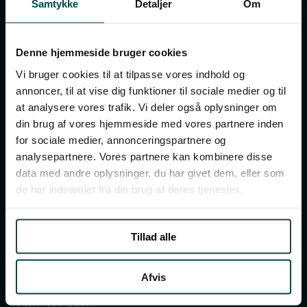
Samtykke
Detaljer
Om
Administration
Denne hjemmeside bruger cookies
København
Vi bruger cookies til at tilpasse vores indhold og
Klerkegade 19 ST TV,
annoncer, til at vise dig funktioner til sociale medier og til
1308 København K
at analysere vores trafik. Vi deler også oplysninger om
Aarhus
din brug af vores hjemmeside med vores partnere inden
Fiskergade 66, 2. sal
for sociale medier, annonceringspartnere og
DK-8000 Aarhus C
analysepartnere. Vores partnere kan kombinere disse
data med andre oplysninger, du har givet dem, eller som
Telefontider for kundeservice og bookingafdeling:
de har indsamlet fra din brug af deres tjenester.
Man-fredag: 09:00 - 20:00
Lørdag: 10:00 - 20:00
Tillad alle
Søndag: 11:00 - 20:00
Tlf.
69 15 69 82
Afvis
info@diningsix.dk