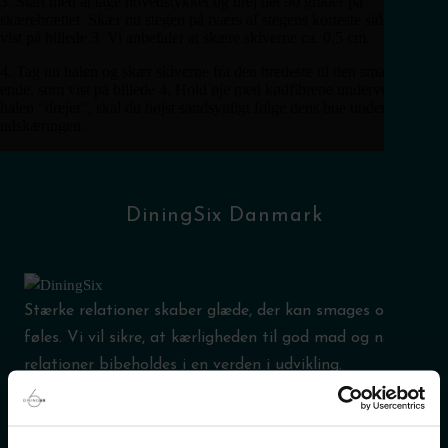
3. Start med at tage hovedstykket og drej det 90 grader på
skærebrættet. Skær nu stegen på tværs af stegens korteste side, som
vist på billede 3. Vi anbefaler at skære skiverne ca. 0,5 cm.
4. Tag nu halen og skær skiverne fra den bredeste til den smalleste
ende, som vist på billede 4. Hold øje med kødfibrene undervejs. Hvis
halen “drejer”, skal du højst sandsynligt følge dens bue under
udskæringen.
DiningSix Danmark
Stærke relationer skaber glæde, der kan smages og
føles. Vi vil sikre, at kærligheden til god mad og nære
relationer bibeholdes i en verden i udvikling.