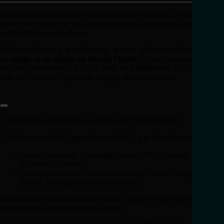
Hvordan kødet skæres ud, er afgørende for mørheden. Vi har lavet en
guide, der hjælper dig med at skære kødet ud. Der findes ikke to
stykker kød, der er helt ens.
Derfor er det vigtigt at understrege, at vores guide er vejledende.
Det
er vigtigt, at du kigger på fibrene i kødet.
En god hovedregel er, at
man altid skærer mod og IKKE langs med kødfibrene. Du kan se og
læse om vores fire vejledende steps på billedet herunder.
1. Start med at dele stegen på midten, som vist på billedet.
2. Du har nu to dele. Stegen har en “hale” og et “hovedstykke”.
Halen er den ende, hvor kødet snævrer lidt ind (delen, der ligger
til venstre på brættet).
Hovedstykket er den ende hvor kødet er bredest i begge ender
(Delen, der ligger til højre på brættet).
Kig på fibrene i kødet inden du skærer. Sørg for at du skærer fibrene
over og ikke skærer langs med fibrene.