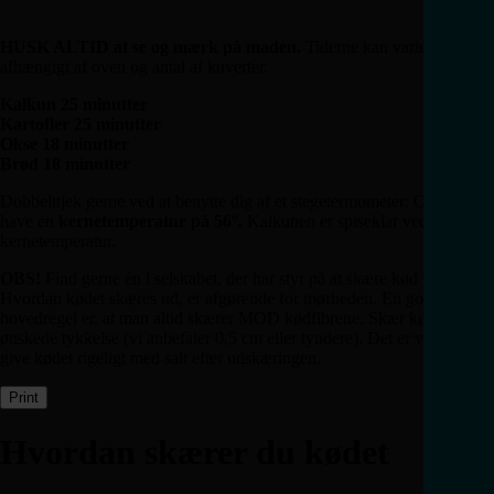
HUSK ALTID at se og mærk på maden.
Tiderne kan varierer
afhængigt af oven og antal af kuverter.
Kalkun 25 minutter
Kartofler
25 minutter
Okse 18 minutter
Brød 18 minutter
Dobbelttjek gerne ved at benytte dig af et stegetermometer: Oksen skal
have en
kernetemperatur på 56°.
Kalkunen er spiseklar ved samme
kernetemperatur.
OBS!
Find gerne én i selskabet, der har styr på at skære kød ud.
Hvordan kødet skæres ud, er afgørende for mørheden. En god
hovedregel er, at man altid skærer MOD kødfibrene. Skær kødet i den
ønskede tykkelse (vi anbefaler 0,5 cm eller tyndere). Det er vigtigt at
give kødet rigeligt med salt efter udskæringen.
Print
Hvordan skærer du kødet