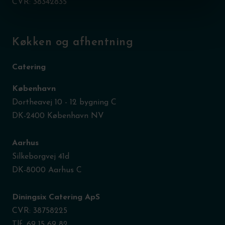
CVR: 38342835
Køkken og afhentning
Catering
København
Dortheavej 10 - 12 bygning C
DK-2400 København NV
Aarhus
Silkeborgvej 41d
DK-8000 Aarhus C
Diningsix Catering ApS
CVR: 38758225
Tlf. 69 15 69 82