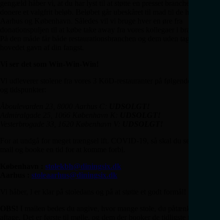
gengæld håber vi, at du har lyst til at støtte en presset branche ved at
donere et valgfrit beløb. Beløbet går ubeskåret til mad til de hjemløse i
Aarhus og København. Således vil vi bruge hver en øre fra
donationspuljen til at købe take away fra vores kollegaer i branchen.
På den måde får både restaurationsbranchen og dem uden tag over
hovedet gavn af din fangst.
Vi ser det som Win-Win-Win!
Vi udleverer stolene fra vores 3 KöD-restauranter på følgende adresser
og tidspunkter:
Åboulevarden 23, 8000 Aarhus C:
UDSOLGT!
Admiralgade 25, 1066 København K:
UDSOLGT!
Vesterbrogade 33, 1620 København V:
UDSOLGT!
For at undgå for meget trængsel ift. COVID-19, så skal du sende os en
mail og booke en tid for at komme forbi.
København :
stolekbh@diningsix.dk
Aarhus :
stoleaarhus@diningsix.dk
Vi håber, I er klar på stoledans og på at støtte et godt formål!
OBS!
I mailen bedes du angive, hvor mange stole, du påtænker at
aftage. Det er første til mølle, og dem der booker de tidligste tider vil