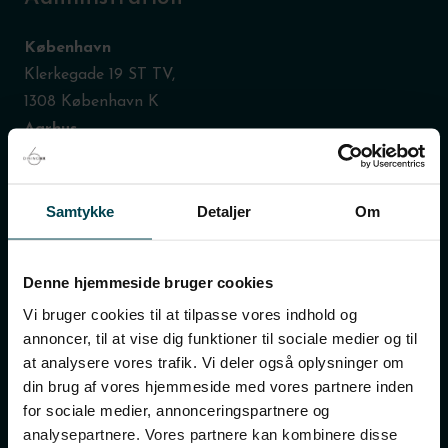
København
Klerkegade 19 ST TV,
1308 København K
Aarhus
Fiskergade 66, 2. sal
DK-8000 Aarhus C
Samtykke
Detaljer
Om
Telefontider for kundeservice og bookingafdeling:
Man-fredag: 09:00 - 20:00
Denne hjemmeside bruger cookies
Lørdag: 10:00 - 20:00
Vi bruger cookies til at tilpasse vores indhold og
Søndag: 11:00 - 20:00
annoncer, til at vise dig funktioner til sociale medier og til
at analysere vores trafik. Vi deler også oplysninger om
Tlf.
69 15 69 82
din brug af vores hjemmeside med vores partnere inden
info@diningsix.dk
for sociale medier, annonceringspartnere og
CVR: 38342835
analysepartnere. Vores partnere kan kombinere disse