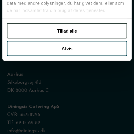
data med andre oplysninger, du har givet dem, eller som
de har indsamlet fra din brug af deres tjenester.
Køkken og afhentning
Catering
Tillad alle
København
Afvis
Dortheavej 10 - 12 bygning C
DK-2400 København NV
Aarhus
Silkeborgvej 41d
DK-8000 Aarhus C
Diningsix Catering ApS
CVR: 38758225
Tlf. 69 15 69 82
info@diningsix.dk