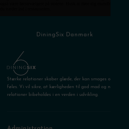
også være førstevælgere på stolene. Husk at iføre dig mundbind, når
du træder ind i restauranten.
DiningSix Danmark
Stærke relationer skaber glæde, der kan smages og
føles. Vi vil sikre, at kærligheden til god mad og nære
relationer bibeholdes i en verden i udvikling.
Administration